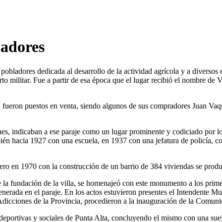
adores
pobladores dedicada al desarrollo de la actividad agrícola y a diversos
 militar. Fue a partir de esa época que el lugar recibió el nombre de V
a., fueron puestos en venta, siendo algunos de sus compradores Juan V
ones, indicaban a ese paraje como un lugar prominente y codiciado por los
mbién hacia 1927 con una escuela, en 1937 con una jefatura de policía,
 pero en 1970 con la construcción de un barrio de 384 viviendas se prod
la fundación de la villa, se homenajeó con este monumento a los primero
nerada en el paraje. En los actos estuvieron presentes el Intendente Mun
s Adicciones de la Provincia, procedieron a la inauguración de la Comun
s, deportivas y sociales de Punta Alta, concluyendo el mismo con una sue