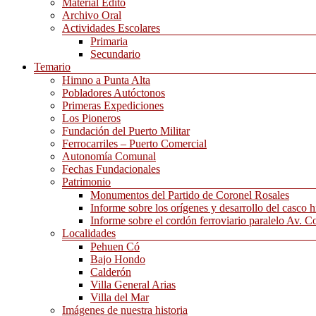
Material Edito
Archivo Oral
Actividades Escolares
Primaria
Secundario
Temario
Himno a Punta Alta
Pobladores Autóctonos
Primeras Expediciones
Los Pioneros
Fundación del Puerto Militar
Ferrocarriles – Puerto Comercial
Autonomía Comunal
Fechas Fundacionales
Patrimonio
Monumentos del Partido de Coronel Rosales
Informe sobre los orígenes y desarrollo del casco h
Informe sobre el cordón ferroviario paralelo Av. C
Localidades
Pehuen Có
Bajo Hondo
Calderón
Villa General Arias
Villa del Mar
Imágenes de nuestra historia