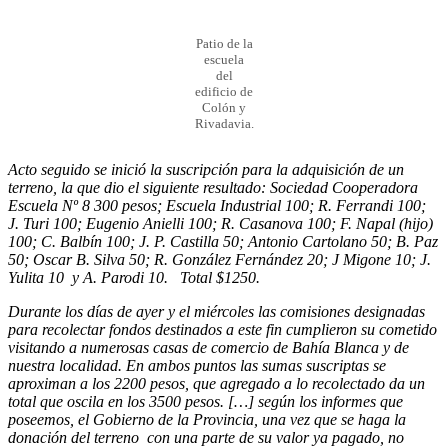
Patio de la
escuela
del
edificio de
Colón y
Rivadavia.
Acto seguido se inició la suscripción para la adquisición de un
terreno, la que dio el siguiente resultado: Sociedad Cooperadora
Escuela Nº 8 300 pesos; Escuela Industrial 100; R. Ferrandi 100;
J. Turi 100; Eugenio Anielli 100; R. Casanova 100; F. Napal (hijo)
100; C. Balbín 100; J. P. Castilla 50; Antonio Cartolano 50; B. Paz
50; Oscar B. Silva 50; R. González Fernández 20; J Migone 10; J.
Yulita 10 y A. Parodi 10. Total $1250.
Durante los días de ayer y el miércoles las comisiones designadas
para recolectar fondos destinados a este fin cumplieron su cometido
visitando a numerosas casas de comercio de Bahía Blanca y de
nuestra localidad. En ambos puntos las sumas suscriptas se
aproximan a los 2200 pesos, que agregado a lo recolectado da un
total que oscila en los 3500 pesos. […] según los informes que
poseemos, el Gobierno de la Provincia, una vez que se haga la
donación del terreno con una parte de su valor ya pagado, no