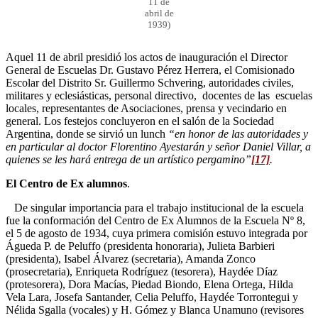
11 de
abril de
1939)
Aquel 11 de abril presidió los actos de inauguración el Director
General de Escuelas Dr. Gustavo Pérez Herrera, el Comisionado
Escolar del Distrito Sr. Guillermo Schvering, autoridades civiles,
militares y eclesiásticas, personal directivo, docentes de las escuelas
locales, representantes de Asociaciones, prensa y vecindario en
general. Los festejos concluyeron en el salón de la Sociedad
Argentina, donde se sirvió un lunch
“en honor de las autoridades y
en particular al doctor Florentino Ayestarán y señor Daniel Villar, a
quienes se les hará entrega de un artístico pergamino”
[17]
.
El Centro de Ex alumnos
.
De singular importancia para el trabajo institucional de la escuela
fue la conformación del Centro de Ex Alumnos de la Escuela Nº 8,
el 5 de agosto de 1934, cuya primera comisión estuvo integrada por
Águeda P. de Peluffo (presidenta honoraria), Julieta Barbieri
(presidenta), Isabel Álvarez (secretaria), Amanda Zonco
(prosecretaria), Enriqueta Rodríguez (tesorera), Haydée Díaz
(protesorera), Dora Macías, Piedad Biondo, Elena Ortega, Hilda
Vela Lara, Josefa Santander, Celia Peluffo, Haydée Torrontegui y
Nélida Sgalla (vocales) y H. Gómez y Blanca Unamuno (revisores