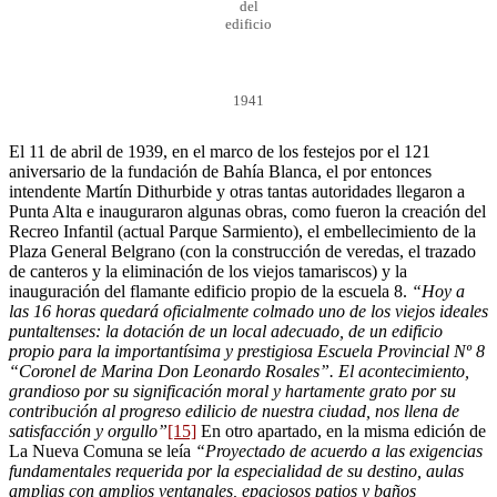
del
edificio
1941
El 11 de abril de 1939, en el marco de los festejos por el 121
aniversario de la fundación de Bahía Blanca, el por entonces
intendente Martín Dithurbide y otras tantas autoridades llegaron a
Punta Alta e inauguraron algunas obras, como fueron la creación del
Recreo Infantil (actual Parque Sarmiento), el embellecimiento de la
Plaza General Belgrano (con la construcción de veredas, el trazado
de canteros y la eliminación de los viejos tamariscos) y la
inauguración del flamante edificio propio de la escuela 8.
“Hoy a
las 16 horas quedará oficialmente colmado uno de los viejos ideales
puntaltenses: la dotación de un local adecuado, de un edificio
propio para la importantísima y prestigiosa Escuela Provincial Nº 8
“Coronel de Marina Don Leonardo Rosales”. El acontecimiento,
grandioso por su significación moral y hartamente grato por su
contribución al progreso edilicio de nuestra ciudad, nos llena de
satisfacción y orgullo”
[15]
En otro apartado, en la misma edición de
La Nueva Comuna se leía
“Proyectado de acuerdo a las exigencias
fundamentales requerida por la especialidad de su destino, aulas
amplias con amplios ventanales, epaciosos patios y baños