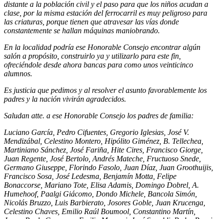
distante a la población civil y el paso para que los niños acudan a
clase, por la misma estación del ferrocarril es muy peligroso para
las criaturas, porque tienen que atravesar las vías donde
constantemente se hallan máquinas maniobrando.
En la localidad podría ese Honorable Consejo encontrar algún
salón a propósito, construirlo ya y utilizarlo para este fin,
ofreciéndole desde ahora bancas para como unos veinticinco
alumnos.
Es justicia que pedimos y al resolver el asunto favorablemente los
padres y la nación vivirán agradecidos.
Saludan atte. a ese Honorable Consejo los padres de familia:
Luciano García, Pedro Cifuentes, Gregorio Iglesias, José V.
Mendizábal, Celestino Montero, Hipólito Giménez, B. Tellechea,
Martiniano Sánchez, José Fariña, Hite Cires, Francisco Giorge,
Juan Regente, José Bertolo, Andrés Mateche, Fructuoso Snede,
Germano Giuseppe, Florindo Fasolo, Juan Díaz, Juan Groothuijis,
Francisco Sosa, José Ledesma, Benjamín Motta, Felipe
Bonaccorse, Mariano Tote, Elisa Adamis, Domingo Dobrel, A.
Humehoof, Paalgi Giácomo, Dondo Michele, Bancola Simón,
Nicolás Bruzzo, Luis Barbierato, Josores Goble, Juan Krucenga,
Celestino Chaves, Emilio Raúl Boumool, Constantino Martín,