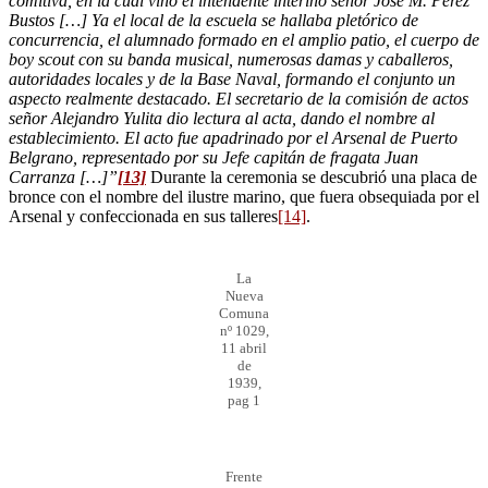
comitiva, en la cual vino el intendente interino señor José M. Pérez
Bustos […] Ya el local de la escuela se hallaba pletórico de
concurrencia, el alumnado formado en el amplio patio, el cuerpo de
boy scout con su banda musical, numerosas damas y caballeros,
autoridades locales y de la Base Naval, formando el conjunto un
aspecto realmente destacado. El secretario de la comisión de actos
señor Alejandro Yulita dio lectura al acta, dando el nombre al
establecimiento. El acto fue apadrinado por el Arsenal de Puerto
Belgrano, representado por su Jefe capitán de fragata Juan
Carranza […]”
[13]
Durante la ceremonia se descubrió una placa de
bronce con el nombre del ilustre marino, que fuera obsequiada por el
Arsenal y confeccionada en sus talleres
[14]
.
La
Nueva
Comuna
nº 1029,
11 abril
de
1939,
pag 1
Frente