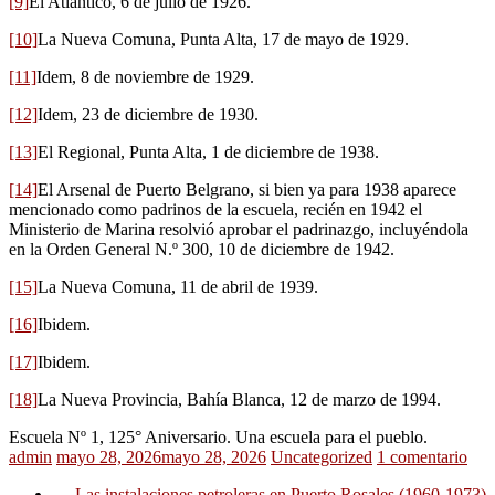
[9]
El Atlántico, 6 de julio de 1926.
[10]
La Nueva Comuna, Punta Alta, 17 de mayo de 1929.
[11]
Idem, 8 de noviembre de 1929.
[12]
Idem, 23 de diciembre de 1930.
[13]
El Regional, Punta Alta, 1 de diciembre de 1938.
[14]
El Arsenal de Puerto Belgrano, si bien ya para 1938 aparece
mencionado como padrinos de la escuela, recién en 1942 el
Ministerio de Marina resolvió aprobar el padrinazgo, incluyéndola
en la Orden General N.º 300, 10 de diciembre de 1942.
[15]
La Nueva Comuna, 11 de abril de 1939.
[16]
Ibidem.
[17]
Ibidem.
[18]
La Nueva Provincia, Bahía Blanca, 12 de marzo de 1994.
Escuela Nº 1, 125° Aniversario. Una escuela para el pueblo.
admin
mayo 28, 2026
mayo 28, 2026
Uncategorized
1 comentario
←
Las instalaciones petroleras en Puerto Rosales (1960-1973)