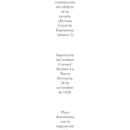
construcción
del edificio
de la
escuela
(Revista
Crisol de
Esperanzas,
número 2)
Imposición
del nombre
Coronel
Roslaes La
Nueva
Provincia,
28 de
noviembre
de 1938.
Placa
descubierta
con la
imposición