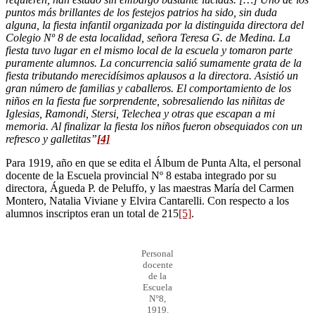
puntos más brillantes de los festejos patrios ha sido, sin duda
alguna, la fiesta infantil organizada por la distinguida directora del
Colegio Nº 8 de esta localidad, señora Teresa G. de Medina. La
fiesta tuvo lugar en el mismo local de la escuela y tomaron parte
puramente alumnos. La concurrencia salió sumamente grata de la
fiesta tributando merecidísimos aplausos a la directora. Asistió un
gran número de familias y caballeros. El comportamiento de los
niños en la fiesta fue sorprendente, sobresaliendo las niñitas de
Iglesias, Ramondi, Stersi, Telechea y otras que escapan a mi
memoria. Al finalizar la fiesta los niños fueron obsequiados con un
refresco y galletitas”
[4]
Para 1919, año en que se edita el Álbum de Punta Alta, el personal
docente de la Escuela provincial Nº 8 estaba integrado por su
directora, Águeda P. de Peluffo, y las maestras María del Carmen
Montero, Natalia Viviane y Elvira Cantarelli. Con respecto a los
alumnos inscriptos eran un total de 215
[5]
.
Personal
docente
de la
Escuela
N°8,
1919.