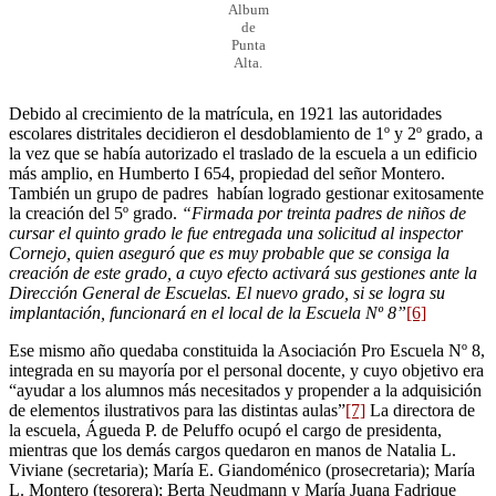
Album
de
Punta
Alta.
Debido al crecimiento de la matrícula, en 1921 las autoridades
escolares distritales decidieron el desdoblamiento de 1º y 2º grado, a
la vez que se había autorizado el traslado de la escuela a un edificio
más amplio, en Humberto I 654, propiedad del señor Montero.
También un grupo de padres habían logrado gestionar exitosamente
la creación del 5º grado.
“Firmada por treinta padres de niños de
cursar el quinto grado le fue entregada una solicitud al inspector
Cornejo, quien aseguró que es muy probable que se consiga la
creación de este grado, a cuyo efecto activará sus gestiones ante la
Dirección General de Escuelas. El nuevo grado, si se logra su
implantación, funcionará en el local de la Escuela Nº 8”
[6]
Ese mismo año quedaba constituida la Asociación Pro Escuela Nº 8,
integrada en su mayoría por el personal docente, y cuyo objetivo era
“ayudar a los alumnos más necesitados y propender a la adquisición
de elementos ilustrativos para las distintas aulas”
[7]
La directora de
la escuela, Águeda P. de Peluffo ocupó el cargo de presidenta,
mientras que los demás cargos quedaron en manos de Natalia L.
Viviane (secretaria); María E. Giandoménico (prosecretaria); María
L. Montero (tesorera); Berta Neudmann y María Juana Fadrique