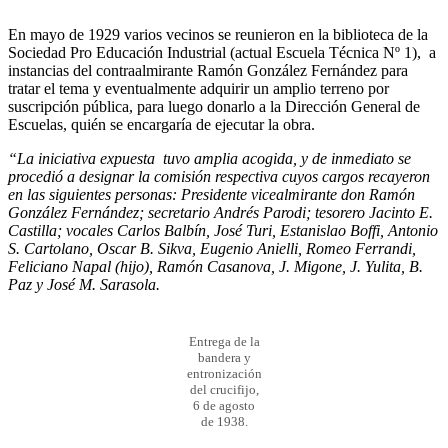
En mayo de 1929 varios vecinos se reunieron en la biblioteca de la
Sociedad Pro Educación Industrial (actual Escuela Técnica Nº 1), a
instancias del contraalmirante Ramón González Fernández para
tratar el tema y eventualmente adquirir un amplio terreno por
suscripción pública, para luego donarlo a la Dirección General de
Escuelas, quién se encargaría de ejecutar la obra.
“La iniciativa expuesta tuvo amplia acogida, y de inmediato se
procedió a designar la comisión respectiva cuyos cargos recayeron
en las siguientes personas: Presidente vicealmirante don Ramón
González Fernández; secretario Andrés Parodi; tesorero Jacinto E.
Castilla; vocales Carlos Balbín, José Turi, Estanislao Boffi, Antonio
S. Cartolano, Oscar B. Sikva, Eugenio Anielli, Romeo Ferrandi,
Feliciano Napal (hijo), Ramón Casanova, J. Migone, J. Yulita, B.
Paz y José M. Sarasola.
Entrega de la
bandera y
entronización
del crucifijo,
6 de agosto
de 1938.