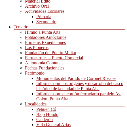
Material Edito
Archivo Oral
Actividades Escolares
Primaria
Secundario
Temario
Himno a Punta Alta
Pobladores Autóctonos
Primeras Expediciones
Los Pioneros
Fundación del Puerto Militar
Ferrocarriles – Puerto Comercial
Autonomía Comunal
Fechas Fundacionales
Patrimonio
Monumentos del Partido de Coronel Rosales
Informe sobre los orígenes y desarrollo del casco
histórico de la ciudad de Punta Alta
Informe sobre el cordón ferroviario paralelo Av.
Colón. Punta Alta
Localidades
Pehuen Có
Bajo Hondo
Calderón
Villa General Arias