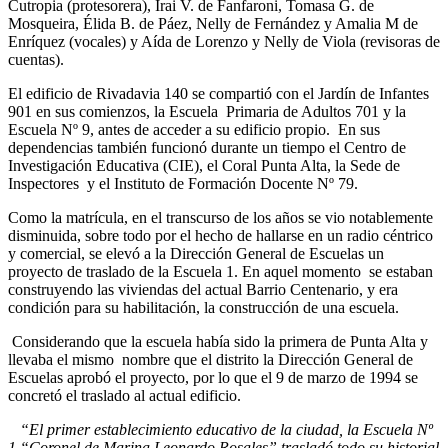
Cutropia (protesorera), Irai V. de Fanfaroni, Tomasa G. de
Mosqueira, Élida B. de Páez, Nelly de Fernández y Amalia M de
Enríquez (vocales) y Aída de Lorenzo y Nelly de Viola (revisoras de
cuentas).
El edificio de Rivadavia 140 se compartió con el Jardín de Infantes
901 en sus comienzos, la Escuela Primaria de Adultos 701 y la
Escuela Nº 9, antes de acceder a su edificio propio. En sus
dependencias también funcionó durante un tiempo el Centro de
Investigación Educativa (CIE), el Coral Punta Alta, la Sede de
Inspectores y el Instituto de Formación Docente Nº 79.
Como la matrícula, en el transcurso de los años se vio notablemente
disminuida, sobre todo por el hecho de hallarse en un radio céntrico
y comercial, se elevó a la Dirección General de Escuelas un
proyecto de traslado de la Escuela 1. En aquel momento se estaban
construyendo las viviendas del actual Barrio Centenario, y era
condición para su habilitación, la construcción de una escuela.
Considerando que la escuela había sido la primera de Punta Alta y
llevaba el mismo nombre que el distrito la Dirección General de
Escuelas aprobó el proyecto, por lo que el 9 de marzo de 1994 se
concretó el traslado al actual edificio.
“El primer establecimiento educativo de la ciudad, la Escuela Nº
1 “Coronel de Marina Leonardo Rosales” trasladó todo su historial