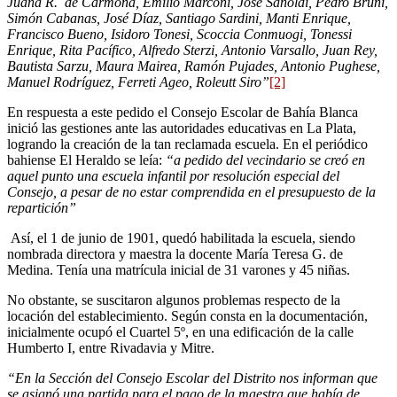
Juana R. de Carmona, Emilio Marconi, José Sanoldi, Pedro Bruni,
Simón Cabanas, José Díaz, Santiago Sardini, Manti Enrique,
Francisco Bueno, Isidoro Tonesi, Scoccia Conmuogi, Tonessi
Enrique, Rita Pacífico, Alfredo Sterzi, Antonio Varsallo, Juan Rey,
Bautista Sarzu, Maura Mairea, Ramón Pujades, Antonio Pughese,
Manuel Rodríguez, Ferreti Ageo, Roleutt Siro”
[2]
En respuesta a este pedido el Consejo Escolar de Bahía Blanca
inició las gestiones ante las autoridades educativas en La Plata,
logrando la creación de la tan reclamada escuela. En el periódico
bahiense El Heraldo se leía:
“a pedido del vecindario se creó en
aquel punto una escuela infantil por resolución especial del
Consejo, a pesar de no estar comprendida en el presupuesto de la
repartición”
Así, el 1 de junio de 1901, quedó habilitada la escuela, siendo
nombrada directora y maestra la docente María Teresa G. de
Medina. Tenía una matrícula inicial de 31 varones y 45 niñas.
No obstante, se suscitaron algunos problemas respecto de la
locación del establecimiento. Según consta en la documentación,
inicialmente ocupó el Cuartel 5º, en una edificación de la calle
Humberto I, entre Rivadavia y Mitre.
“En la Sección del Consejo Escolar del Distrito nos informan que
se asignó una partida para el pago de la maestra que había de