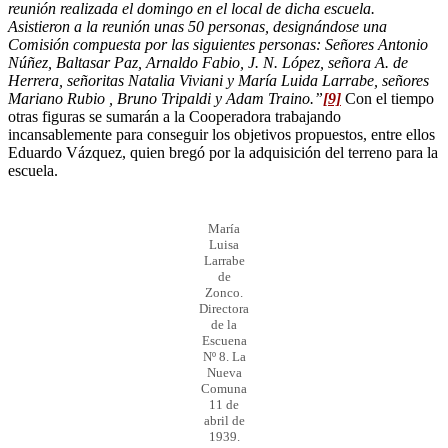
reunión realizada el domingo en el local de dicha escuela.
Asistieron a la reunión unas 50 personas, designándose una
Comisión compuesta por las siguientes personas: Señores Antonio
Núñez, Baltasar Paz, Arnaldo Fabio, J. N. López, señora A. de
Herrera, señoritas Natalia Viviani y María Luida Larrabe, señores
Mariano Rubio , Bruno Tripaldi y Adam Traino.”
[9]
Con el tiempo
otras figuras se sumarán a la Cooperadora trabajando
incansablemente para conseguir los objetivos propuestos, entre ellos
Eduardo Vázquez, quien bregó por la adquisición del terreno para la
escuela.
María
Luisa
Larrabe
de
Zonco.
Directora
de la
Escuena
Nº 8. La
Nueva
Comuna
11 de
abril de
1939.