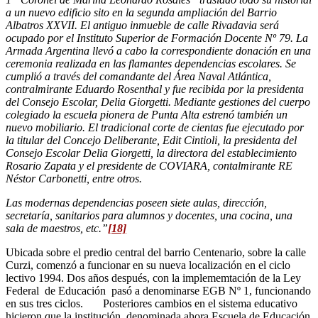
a un nuevo edificio sito en la segunda ampliación del Barrio
Albatros XXVII. El antiguo inmueble de calle Rivadavia será
ocupado por el Instituto Superior de Formación Docente Nº 79. La
Armada Argentina llevó a cabo la correspondiente donación en una
ceremonia realizada en las flamantes dependencias escolares. Se
cumplió a través del comandante del Área Naval Atlántica,
contralmirante Eduardo Rosenthal y fue recibida por la presidenta
del Consejo Escolar, Delia Giorgetti. Mediante gestiones del cuerpo
colegiado la escuela pionera de Punta Alta estrenó también un
nuevo mobiliario. El tradicional corte de cientas fue ejecutado por
la titular del Concejo Deliberante, Edit Cintioli, la presidenta del
Consejo Escolar Delia Giorgetti, la directora del establecimiento
Rosario Zapata y el presidente de COVIARA, contalmirante RE
Néstor Carbonetti, entre otros.
Las modernas dependencias poseen siete aulas, dirección,
secretaría, sanitarios para alumnos y docentes, una cocina, una
sala de maestros, etc.”
[18]
Ubicada sobre el predio central del barrio Centenario, sobre la calle
Curzi, comenzó a funcionar en su nueva localización en el ciclo
lectivo 1994. Dos años después, con la implememtación de la Ley
Federal de Educación pasó a denominarse EGB Nº 1, funcionando
en sus tres ciclos. Posteriores cambios en el sistema educativo
hicieron que la institución, denominada ahora Escuela de Educación