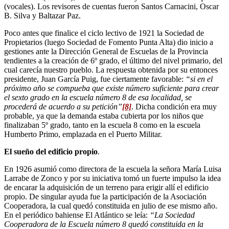
(vocales). Los revisores de cuentas fueron Santos Carnacini, Oscar
B. Silva y Baltazar Paz.
Poco antes que finalice el ciclo lectivo de 1921 la Sociedad de
Propietarios (luego Sociedad de Fomento Punta Alta) dio inicio a
gestiones ante la Dirección General de Escuelas de la Provincia
tendientes a la creación de 6º grado, el último del nivel primario, del
cual carecía nuestro pueblo. La respuesta obtenida por su entonces
presidente, Juan García Puig, fue ciertamente favorable:
“si en el
próximo año se compueba que existe número suficiente para crear
el sexto grado en la escuela número 8 de esa localidad, se
procederá de acuerdo a su petición”
[8]
. Dicha condición era muy
probable, ya que la demanda estaba cubierta por los niños que
finalizaban 5º grado, tanto en la escuela 8 como en la escuela
Humberto Primo, emplazada en el Puerto Militar.
El sueño del edificio propio
.
En 1926 asumió como directora de la escuela la señora María Luisa
Larrabe de Zonco y por su iniciativa tomó un fuerte impulso la idea
de encarar la adquisición de un terreno para erigir allí el edificio
propio. De singular ayuda fue la participación de la Asociación
Cooperadora, la cual quedó constituida en julio de ese mismo año.
En el periódico bahiense El Atlántico se leía:
“La Sociedad
Cooperadora de la Escuela número 8 quedó constituida en la