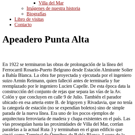
Villa del Mar
Imágenes de nuestra historia
Biografías
Libro de visitas
Contacto
Apeadero Punta Alta
En 1922 se terminaron las obras de prolongación de la línea del
Ferrocarril Rosario-Puerto Belgrano desde Estación Almirante Solier
a Bahía Blanca. La obra fue proyectada y ejecutada por el ingeniero
suizo Armin Reimann, quien falleció antes de terminarla y fue
reemplazado por le ingeniero Lucien Capelle. De esta época data la
construcción del conjunto de rejas que separa las vías de la Av.
Colón y que concluyen en calle 9 de Julio. También el parador
ubicado en esa arteria entre B. de Irigoyen y Rivadavia, que no tenía
la categoría de estación (no se expendían boletos) sino de simple
parada de la nueva línea. Era uno de los pocos ejemplos de
arquitectura ferroviaria de madera y chapa existentes en el país. Las
vías proseguían hasta las proximidades de Villa del Mar, corrían
paralelas a la actual Ruta 3 y terminaban en el gran edificio que
sirvió como Terminal de Ómnibus de Bahía Blanca. Luego de la