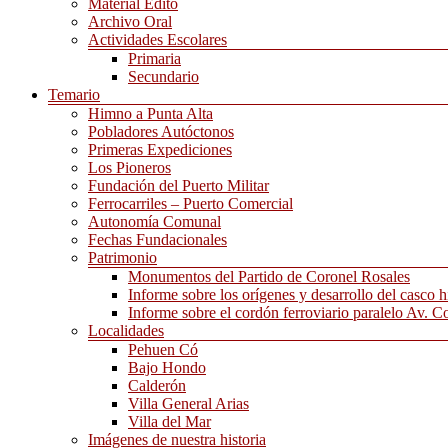
Material Edito
Archivo Oral
Actividades Escolares
Primaria
Secundario
Temario
Himno a Punta Alta
Pobladores Autóctonos
Primeras Expediciones
Los Pioneros
Fundación del Puerto Militar
Ferrocarriles – Puerto Comercial
Autonomía Comunal
Fechas Fundacionales
Patrimonio
Monumentos del Partido de Coronel Rosales
Informe sobre los orígenes y desarrollo del casco h
Informe sobre el cordón ferroviario paralelo Av. C
Localidades
Pehuen Có
Bajo Hondo
Calderón
Villa General Arias
Villa del Mar
Imágenes de nuestra historia