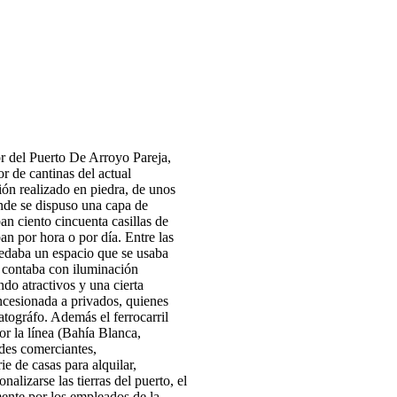
or del Puerto De Arroyo Pareja,
r de cantinas del actual
ón realizado en piedra, de unos
onde se dispuso una capa de
ban ciento cincuenta casillas de
an por hora o por día. Entre las
uedaba un espacio que se usaba
s contaba con iluminación
ndo atractivos y una cierta
concesionada a privados, quienes
atográfo. Además el ferrocarril
por la línea (Bahía Blanca,
ndes comerciantes,
e de casas para alquilar,
alizarse las tierras del puerto, el
mente por los empleados de la