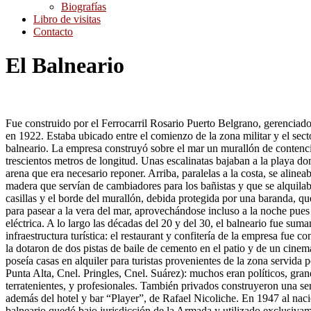
Biografías
Libro de visitas
Contacto
El Balneario
Fue construido por el Ferrocarril Rosario Puerto Belgrano, gerenciad
en 1922. Estaba ubicado entre el comienzo de la zona militar y el secto
balneario. La empresa construyó sobre el mar un murallón de contenci
trescientos metros de longitud. Unas escalinatas bajaban a la playa d
arena que era necesario reponer. Arriba, paralelas a la costa, se alinea
madera que servían de cambiadores para los bañistas y que se alquilab
casillas y el borde del murallón, debida protegida por una baranda, q
para pasear a la vera del mar, aprovechándose incluso a la noche pue
eléctrica. A lo largo las décadas del 20 y del 30, el balneario fue suma
infraestructura turística: el restaurant y confitería de la empresa fue 
la dotaron de dos pistas de baile de cemento en el patio y de un cinem
poseía casas en alquiler para turistas provenientes de la zona servida 
Punta Alta, Cnel. Pringles, Cnel. Suárez): muchos eran políticos, gra
terratenientes, y profesionales. También privados construyeron una seri
además del hotel y bar “Player”, de Rafael Nicoliche. En 1947 al nacion
balneario quedó bajo jurisdicción de la Armada y utilizado exclusiva