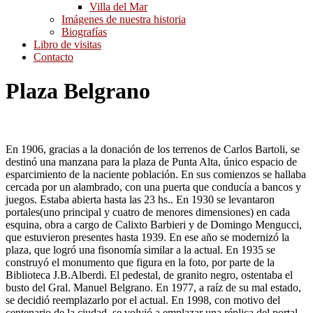
Villa del Mar
Imágenes de nuestra historia
Biografías
Libro de visitas
Contacto
Plaza Belgrano
En 1906, gracias a la donación de los terrenos de Carlos Bartoli, se
destinó una manzana para la plaza de Punta Alta, único espacio de
esparcimiento de la naciente población. En sus comienzos se hallaba
cercada por un alambrado, con una puerta que conducía a bancos y
juegos. Estaba abierta hasta las 23 hs.. En 1930 se levantaron
portales(uno principal y cuatro de menores dimensiones) en cada
esquina, obra a cargo de Calixto Barbieri y de Domingo Mengucci,
que estuvieron presentes hasta 1939. En ese año se modernizó la
plaza, que logró una fisonomía similar a la actual. En 1935 se
construyó el monumento que figura en la foto, por parte de la
Biblioteca J.B.Alberdi. El pedestal, de granito negro, ostentaba el
busto del Gral. Manuel Belgrano. En 1977, a raíz de su mal estado,
se decidió reemplazarlo por el actual. En 1998, con motivo del
centenario de la ciudad, se volvió a emplazar una réplica del portal